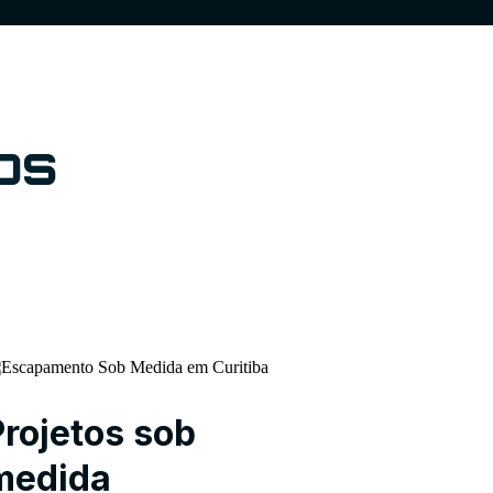
os
Projetos sob
medida