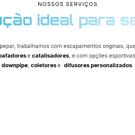
NOSSOS SERVIÇOS
ução ideal para s
pepar, trabalhamos com escapamentos originais, qu
bafadores
e
catalisadores
, e com opções esportiv
downpipe
,
coletores
e
difusores personalizados
.
ipe
D