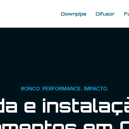
Downpipe
Difusor
F
RONCO. PERFORMANCE. IMPACTO.
a e instalaç
mentos em Cu