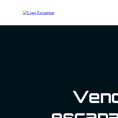
Vend
escapa