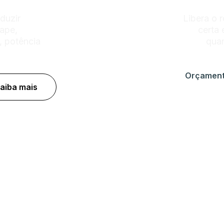
duzir
Libera o 
cape,
certa 
, potência
quan
Orçamen
aiba mais
o full
Esca
04