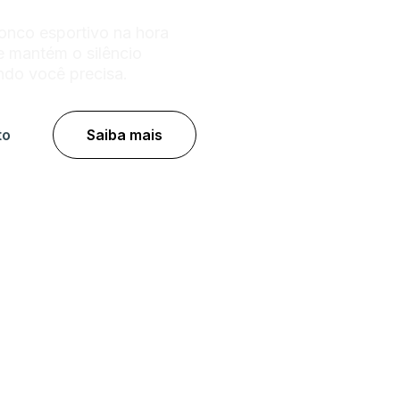
ronco esportivo na hora
e mantém o silêncio
do você precisa.
to
Saiba mais
pamento de
titânio