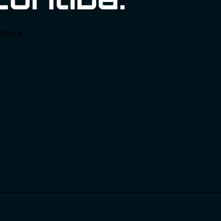
pipe e
.