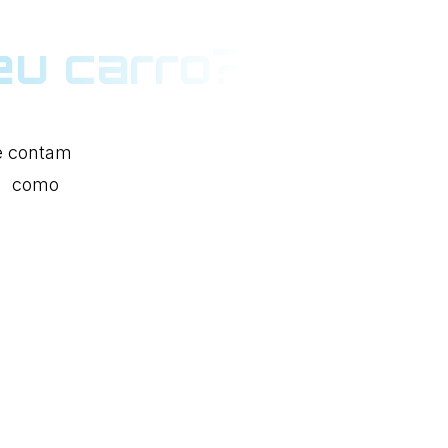
eu carro?
e contam
as como
ifusor