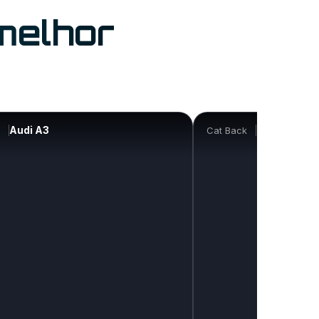
melhor
Audi A3
Gallardo
Cat Back