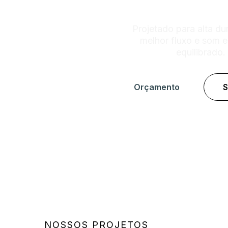
Projetado para alta dur
melhor fluxo e som e
equilibrado.
Orçamento
S
NOSSOS PROJETOS