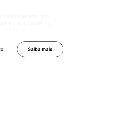
 máxima leveza, alto
nho e som esportivo
refinado.
to
Saiba mais