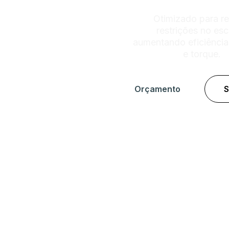
Otimizado para re
restrições no es
aumentando eficiência
e torque.
Orçamento
S
Escapament
inox 3