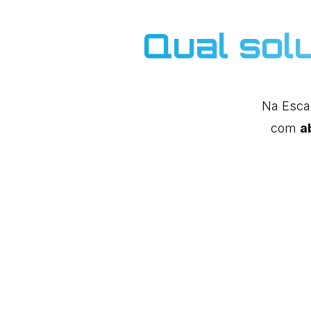
Qual sol
Na Esca
com
a
Downp