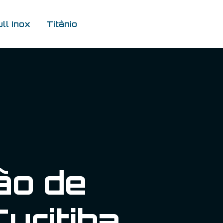
ull Inox
Titânio
Entre em contato
ão de
ritiba.