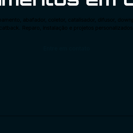
amento, abafador, coletor, catalisador, difusor, down
catback. Reparo, instalação e projetos personalizados
Entre em contato