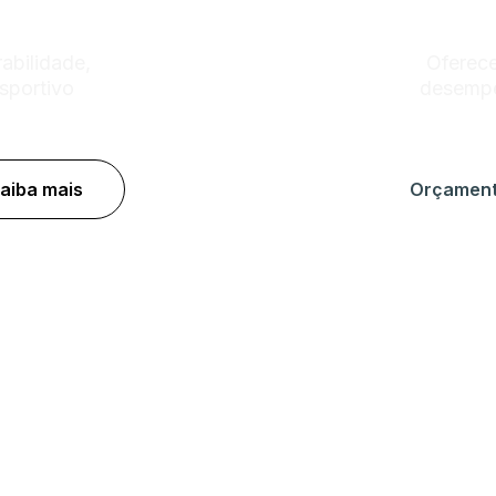
abilidade,
Oferece
sportivo
desempe
aiba mais
Orçamen